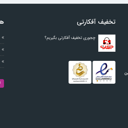
تخفیف آفکارتی
هم
چجوری تخفیف آفکارتی بگیریم؟
ین