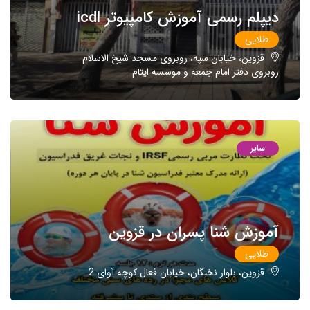
دیپلم رسمی آموزش کامپیوتر icdl
طلایی
قزوین، خیابان سپه، روبروی مسجد شیخ الاسلام
روبروی دفتر امام جمعه و موسسه ایتام
سایر
آموزش شنا پسران در قزوین
طلایی
قزوین، بلوار نخبگان، خیابان فعال کوچه آوای 2