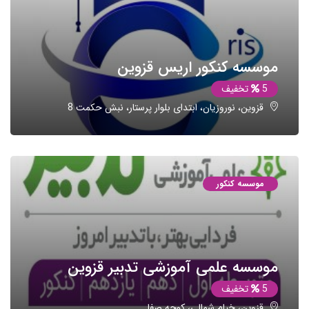
موسسه کنکور اریس قزوین
5
تخفیف
قزوین، نوروزیان، ابتدای بلوار پرستار، نبش حکمت 8
موسسه کنکور
موسسه علمی آموزشی تدبیر قزوین
5
تخفیف
قزوین، خیام شمالی، کوچه صفا