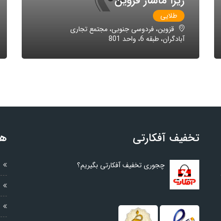
ریرا ماساژ قزوین
طلایی
قزوین، فردوسی جنوبی، مجتمع تجاری
آبادگران، طبقه 6، واحد 801
تخفیف آفکارتی
هم
چجوری تخفیف آفکارتی بگیریم؟