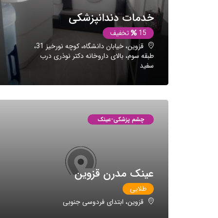
خدمات دندانپزشکی
15
تخفیف
قزوین، خیابان دانشگاه، کوچه نورخیز 31،
طبقه سوم، بالای داروخانه دکتر نوذری درب
سفید
چشم پزشکی-عینک
عینک مدرن قزوین
طلایی
قزوین، ابتدای فردوسی جنوبی