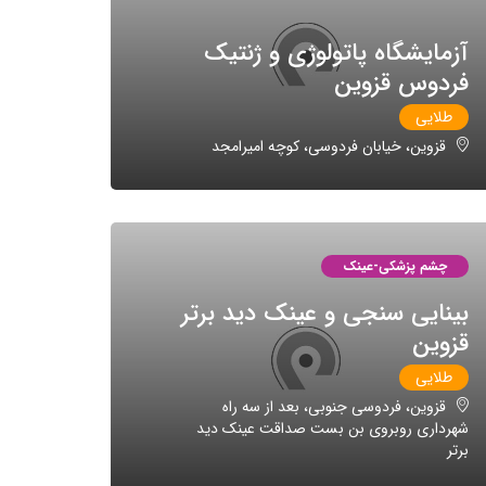
آزمایشگاه پاتولوژی و ژنتیک
فردوس قزوین
طلایی
قزوین، خیابان فردوسی، کوچه امیرامجد
چشم پزشکی-عینک
بینایی سنجی و عینک دید برتر
قزوین
طلایی
قزوین، فردوسی جنوبی، بعد از سه راه
شهرداری روبروی بن بست صداقت عینک دید
برتر