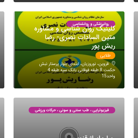
روانپزشکی و روانشناسی
کلینیک روان شناسی و مشاوره
متین السادات نصری- رضا
ریش پور
طلایی
قزوین، نوروزیان، ابتدای بلوار پرستار نبش
حکمت 8 طبقه فوقانی بانک سپه طبقه 4
واحد15
فیزیوتراپی ، طب سنتی و سونی ، حرکات ورزشی