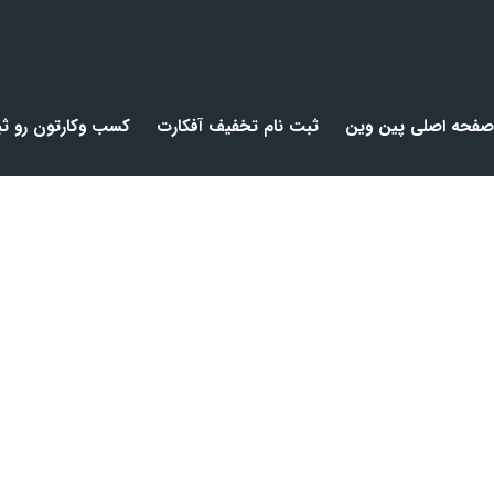
صفحه اصلی پین وین
ثبت نام تخفیف آفکارت
کسب وکارتون رو ثب