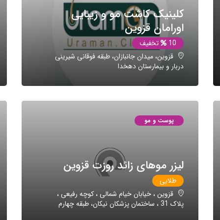
کلینیک کاشت مو و زیبایی
اورامان قزوین
10
تخفیف
قزوین، میدان جانبازان، طبقه فوقانی شیرینی
دربار و بیمارستان دهخدا
پوست و مو
لیزر موهای زائد روزت قزوین
طلایی
قزوین ، خیابان خیام شمالی ، کوچه رفیعی ،
پلاک 31 ، ساختمان پزشکان نیکان، طبقه چهارم