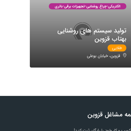
الکتریکی-چراغ روشنایی-تجهیزات برقی-باتری
تولید سیستم های روشنایی
بهتاب قزوین
طلایی
قزوین، خیابان بوعلی
ه مشاغل قزوین
کسب و کار خود را رایگان ثبت کنید!