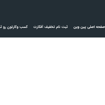
صفحه اصلی پین وین
ثبت نام تخفیف آفکارت
کسب وکارتون رو ثب