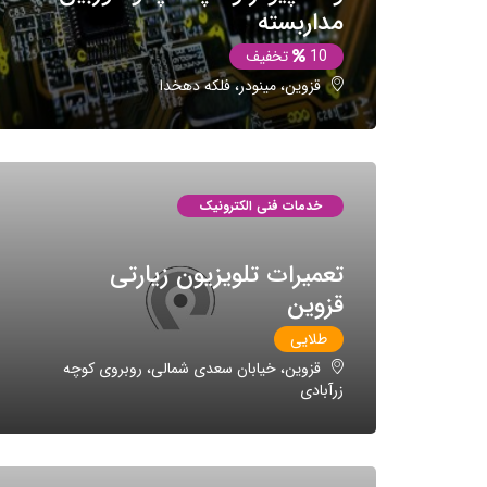
مداربسته
10
تخفیف
قزوین، مینودر، فلکه دهخدا
خدمات فنی الکترونیک
تعمیرات تلویزیون زیارتی
قزوین
طلایی
قزوین، خیابان سعدی شمالی، روبروی کوچه
زرآبادی