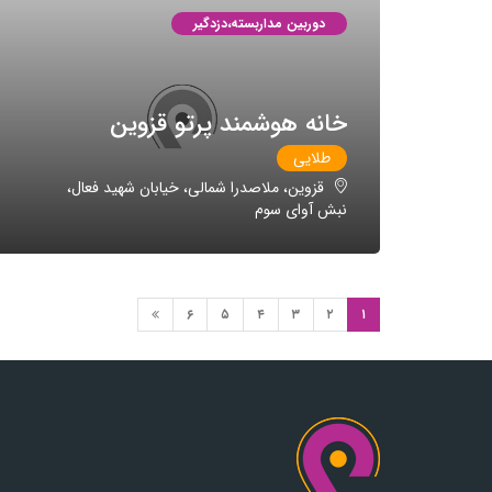
دوربین مداربسته،دزدگیر
خانه هوشمند پرتو قزوین
طلایی
قزوین، ملاصدرا شمالی، خیابان شهید فعال،
نبش آوای سوم
۶
۵
۴
۳
۲
۱