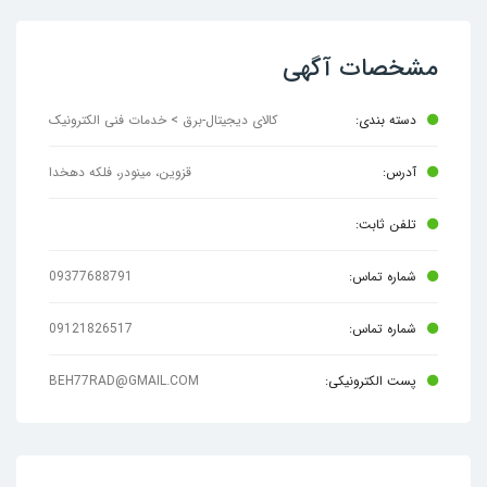
مشخصات آگهی
دسته بندی:
کالای دیجیتال-برق > خدمات فنی الکترونیک
آدرس:
قزوین، مینودر، فلکه دهخدا
تلفن ثابت:
شماره تماس:
09377688791
شماره تماس:
09121826517
پست الکترونیکی:
BEH77RAD@GMAIL.COM