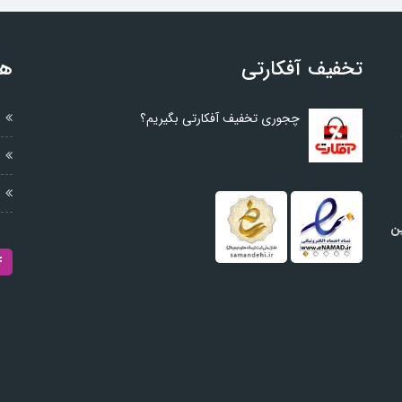
تخفیف آفکارتی
هم
چجوری تخفیف آفکارتی بگیریم؟
ین