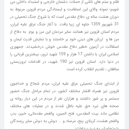
ظلم و ستم های ناشی از حملات دشمنان خارجی و استبداد داخلی می
شویم؛ نمونه والای این استقامت و ایستادگی مردم قزوین مربوط به
دوران هشت ساله ی دفاع مقدس است که با شروع جنگ تحمیلی در
31 شهریور 1359 جلوه ای زیبا یافت. با آغاز جنگ عراق علیه ایران،
مردم استان قزوین نیز همانند سایر مردمان این مرز و بوم به دفاع از
مرز ها و ارزش های دینی خود بر خاستند و با نمایش قدرت ایمان و
استقاکت در آزمون خطیر دفاع مقدس خوش درخشیدند. جمهوری
اسلامی ایران با داشتن 17 هزار و 159 شهید ترور، بیشترین قربانی را
در دنیا دارد. استان قزوین نیز 190 شهید، در اقدامات تروریستی
منافقان ، تقدیم انقلاب کرده است.
از ابتدای جنگ تحمیلی عراق علیه ایران، مردم شجاع و خداجوی
قزوین نیز همراه اقشار مختلف کشور، در تمام مراحل جنگ حضور
مستمر و پر شور داشتند و هزاران نفر از مردم در این دیار روانه ی
صحنه های نبرد حق علیه باطل شدند و در عملیات های مختلف
نظامی ماند بیت المقدس، فتح المبین، والفجر مقدماتی، خیبر، بدر،
والفجر هشت، کربلای پنج، مرصاد و ... دوش به دوش سایر رزمندگان
با متجاوزان به نبرد پرداختند.