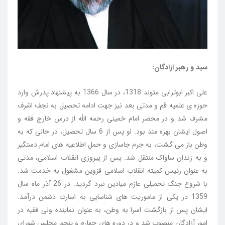
سید و رهبر ازادگان:
علی اکبر ابوترابی متولد 1318، در سال 1366 به پیشنهاد پدرش وارد
حوزه ی علمیه قم و مدتی بعد نیز جهت ادامه تحصیل به نجف اشرف
مشرف شد و در محضر امام خمینی رحمه الله از درس خارج فقه و
اصول ایشان بهره مند بود. او پس از 6 سال تحصیل، در حالی که به
وطن باز می گشت، به جرم جاسازی و حمل اطلاعیه های امام دستگیر
و به زندان ساواک منتقل شد. پس از پیروزی انقلاب اسلامی، مدتی
به عنوان رئیس کمیته انقلاب اسلامی قزوین مشغول به خدمت شد.
با شروع جنگ تحمیلی عازم میادین نبرد گردید. در 26 آذر ماه سال
1359 در یکی از ماموریت های شناسایی به اسارت دشمن درآمد.
ایشان پس از بازگشت اسرا به وطن، به عنوان نماینده ولی فقیه در
امور آزادگان منصوب شد و در دوره های چهارم و پنجم مجلس شورای