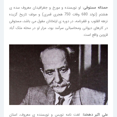
حمداله مستوفی
: او نویسنده و مورخ و جغرافیدان معروف سده ی
هشتم (تولد 680 وفات 750 هجری قمری) و مولف تاریخ گزیده
نزهه القلوب و ظفرنامه، در دوره ی ایلخانان مغول می باشد، مستوفی
در کارهای دیوانی ومحاسباتی سرآمد بود، مزار او در محله ملک آباد
قزوین واقع است.
علی اکبر دهخدا
: لغت نامه نویس و نویسنده ی معروف، استان