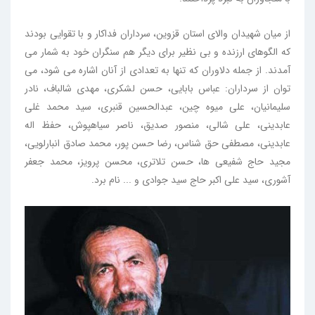
از میان شهیدان والای استان قزوین، سرداران فداکار و با تقوایی بودند
که الگوهای ارزنده و بی نظیر برای دیگر هم سنگران خود به شمار می
آمدند. از جمله دلاوران که تنها به تعدادی از آنان اشاره می شود، می
توان از سرداران: عباس بابایی، حسن لشکری، مهدی شالباف، نادر
سلیمانیان، علی میوه چین، عبدالحسین قنبری، سید محمد غلی
عابدینی، علی شالی، منصور صدیق، ناصر سیاهپوش، حفظ اله
عابدینی، مصطفی حق شناس، رضا حسن پور، محمد صادق انبارلویی،
مجید حاج شفیعی ها، حسن تلاتری، محسن پرویز، محمد جعفر
آشوری، سید علی اکبر حاج سید جوادی و ... نام برد.