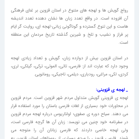
رواج گویش ها و لهجه های متنوع در استان قزوین بر غنای فرهنگی
آن افزوده است. در واقع تعدد زبان ها نشان دهنده تعدد اندیشه
هاست و این تنوع گسترده و گوناگونی زبانی-لهجه ای، روایت گر ایام
پر فراز و نشیب و تلخ و شیرین گذشته تاریخ مردمان این منطقه
است.
در استان قزوین بیش از دوازده زبان، گویش و تعداد زیادی لهجه
وجود دارد که عبارت اند از: فارسی، تاتی، الموتی، ترکی، گیلکی، لری،
کردی، لکی، مراغی، رودباری، دیلمی، تاجیکی، رومانویی.
_ لهجه ی قزوینی:
لهجه ی قزوینی گویش متداول مردم شهر قزوین است. مردم قزوین
در محاورات خود بسیاری از لغات فارسی باستان را مورد استفاده قرار
می دهند. سیاح دوره ی صفوی؛ اولئاریوس درباره لهجه مردم قزوین
در سفرنامه خود چنین می نویسد: زبان آن ها گرچه فارسی است،
ولی لهجه خاصی داردند که فارسی زبانان آن را متوجه می
شوند. فارسی قزوینی را مردم بسیاری از روستاهای استان قزوین به