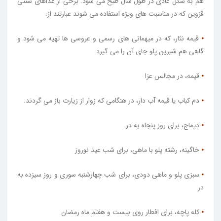
هم به شکل عادی در طول سال طبخ می شود. برخی از غذاهای سنتی
قزوین که در مناسبت های ویژه استفاده می شوند عبارتند از:
⦁
قیمه نثار، که در میهمانی های رسمی و عروسی ها تهیه می شود و
گاهی هم شیرین پلو جای آن را می گیرد.
⦁
قیمه،‌ در مجالس عزا
⦁
دم کباب یا قیمه آب دار،‌ در هنگامی که زوار از زیارت باز می گردند.
⦁
دیماج، برای روز پنجاه به در
⦁
خاگینه، رشته پلو با ماهی، برای شب عید نوروز
⦁
سبزی پلو و ماهی دودی، برای شب چهارشنبه سوری و روز سیزده به
در
⦁
کله پاچه، برای افطار روی بیست و هفتم ماه رمضان