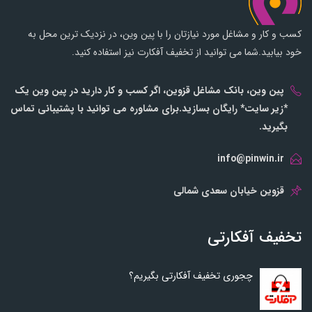
کسب و کار و مشاغل مورد نیازتان را با پین وین، در نزدیک ترین محل به
خود بیابید.شما می توانید از تخفیف آفکارت نیز استفاده کنید.
پین وین، بانک مشاغل قزوین، اگر کسب و کار دارید در پین وین یک
*زیر سایت* رایگان بسازید.برای مشاوره می توانید با پشتیبانی تماس
بگیرید.
info@pinwin.ir
قزوین خیابان سعدی شمالی
تخفیف آفکارتی
چجوری تخفیف آفکارتی بگیریم؟