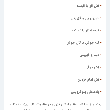
⦁
آش آلو یا آلرشته
⦁
شیرین پلوی قزوینی
⦁
قیمه آبدار یا دم کباب
⦁
کله جوش یا کال جوش
⦁
دیماج قزوینی
⦁
آش دوغ
⦁
آش امام قزوین
⦁
بادمجان پلو قزوینی
بعضی از غذاهای سنتی استان قزوین در مناسبت های ویژه و تعدادی