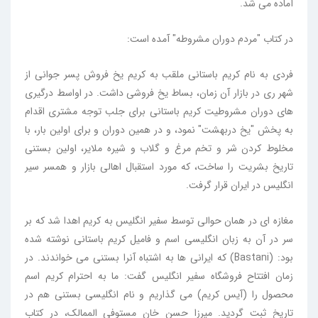
آماده می شد.
در کتاب "مردم دوران مشروطه" آمده است:
فردی به نام کریم باستانی ملقب به کریم یخ فروش پسر جوانی از
شهر ری در بازار آن زمان، بساط یخ فروشی داشت. در اواسط درگیری
های دوران مشروطیت کریم باستانی برای جلب توجه مشتری اقدام
به پخش "یخ دربهشت" نمود، و در همین دوران و برای اولین بار، با
مخلوط کردن شر و تخم مرغ و گلاب و شیره ملایر، اولین بستنی
تاریخ بشریت را ساخت، که مورد استقبال اهالی بازار و همسر سیر
انگلیس در ایران قرار گرفت.
مغازه ای در همان حوالی توسط سفیر انگلیس به کریم اهدا شد که بر
سر در آن به زبان انگلیسی اسم و فامیل کریم باستانی نوشته شده
بود: (Bastani) که ایرانی ها به اشتباه آنرا بستنی می خواندند. در
زمان افتتاح فروشگاه سفیر انگلیس گفت: ما به احترام کریم اسم
محصول را (آیس کریم) می گذاریم و نام انگلیسی بستنی هم در
تاریخ ثبت گردید. میرزا حسن خان مستوفی الممالک، در کتاب