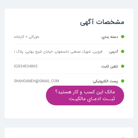
مشخصات آگهی
دسته بندی:
خوراکی > کارخانه
آدرس:
قزوین، شهرک صنعتی دانسفهان، خیابان شیخ بهایی، پلاک ۱
تلفن ثابت:
02834534865
پست الکترونیکی:
SHAHDANEH@GMAIL.COM
مالک این کسب و کار هستید؟
ثبــت ادعـای مالکیـت