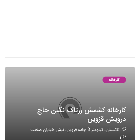
کارخانه
کارخانه کشمش زرتاک نگین حاج
درویش قزوین
تاکستان، کیلومتر 3 جاده قزوین، نبش خیابان صنعت
نهم