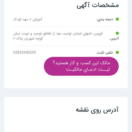
مشخصات آگهی
دسته بندی:
آموزش > مهد کودک
قزوین، انتهای خیابان توحید، بعد از تقاطع توحید و نبوت، نبش
آدرس:
کوچه شهریار، پلاک ۲
تلفن ثابت:
02833343292
مالک این کسب و کار هستید؟
ثبــت ادعـای مالکیـت
آدرس روی نقشه