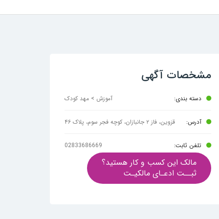
مشخصات آگهی
دسته بندی:
آموزش > مهد کودک
آدرس:
قزوین، فاز ۲ جانبازان، کوچه فجر سوم، پلاک ۴۶
تلفن ثابت:
02833686669
مالک این کسب و کار هستید؟
ثبــت ادعـای مالکیـت