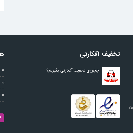
تخفیف آفکارتی
هم
چجوری تخفیف آفکارتی بگیریم؟
ین