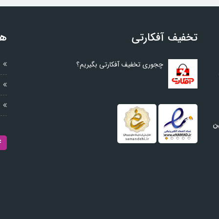
تخفیف آفکارتی
هم
چجوری تخفیف آفکارتی بگیریم؟
ین