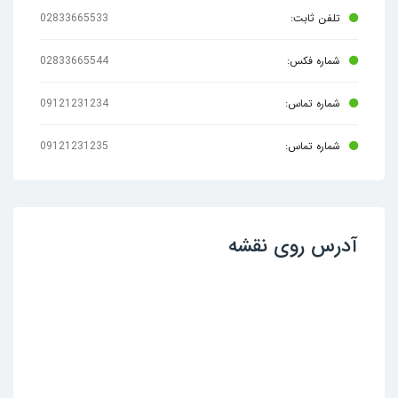
تلفن ثابت:
02833665533
شماره فکس:
02833665544
شماره تماس:
09121231234
شماره تماس:
09121231235
آدرس روی نقشه