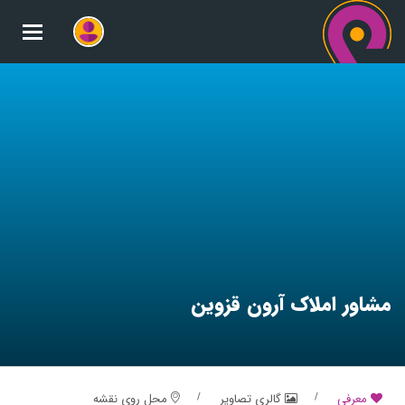
oggle
gation
مشاور املاک آرون قزوین
معرفی
گالری تصاویر
محل روی نقشه