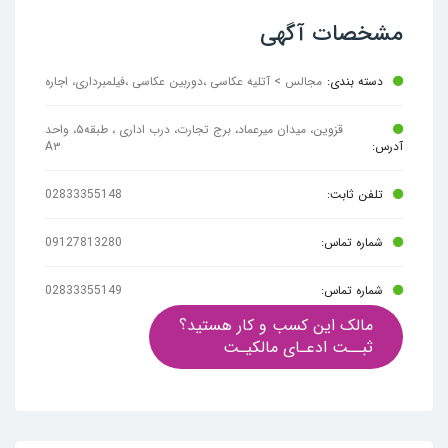
مشخصات آگهی
دسته بندی:
مجالس > آتلیه عکاسی ،دوربین عکاسی ،فیلمبرداری، اجاره
قزوین، میدان میرعماد، برج تجارت، درب اداری ، طبقه۵، واحد
آدرس:
A۳
تلفن ثابت:
02833355148
شماره تماس:
09127813280
شماره تماس:
02833355149
مالک این کسب و کار هستید؟
ثبــت ادعـای مالکیـت