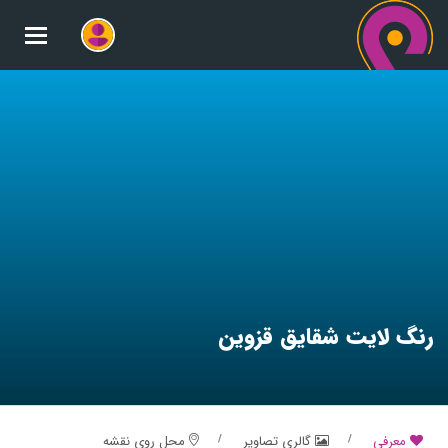
oggle
gation
رنگ لایت شقایق قزوین
معرفی
گالری تصاویر
محل روی نقشه