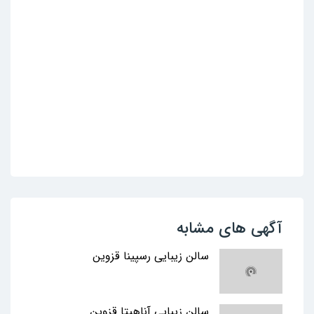
آگهی های مشابه
سالن زیبایی رسپینا قزوین
سالن زیبایی آناهیتا قزوین