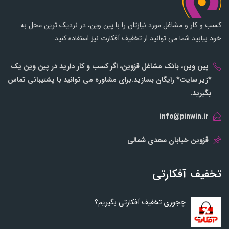
کسب و کار و مشاغل مورد نیازتان را با پین وین، در نزدیک ترین محل به
خود بیابید.شما می توانید از تخفیف آفکارت نیز استفاده کنید.
پین وین، بانک مشاغل قزوین، اگر کسب و کار دارید در پین وین یک
*زیر سایت* رایگان بسازید.برای مشاوره می توانید با پشتیبانی تماس
بگیرید.
info@pinwin.ir
قزوین خیابان سعدی شمالی
تخفیف آفکارتی
چجوری تخفیف آفکارتی بگیریم؟