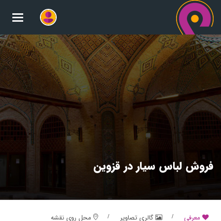
oggle
gation
فروش لباس سیار در قزوین
معرفی
گالری تصاویر
محل روی نقشه