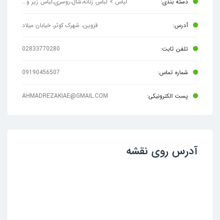
دسته بندی:
لباس > لباس زنانه،شال،روسری،لباس زیر و...
آدرس:
قزوین، شهرک کوثر، خیابان میلاد
تلفن ثابت:
02833770280
شماره تماس:
09190456507
پست الکترونیکی:
AHMADREZAKIAE@GMAIL.COM
آدرس روی نقشه