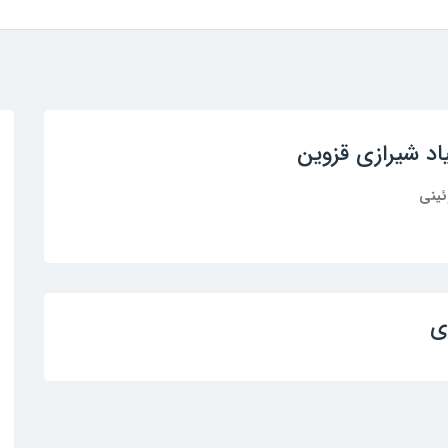
اد شیرازی قزوین
ئینی
ی