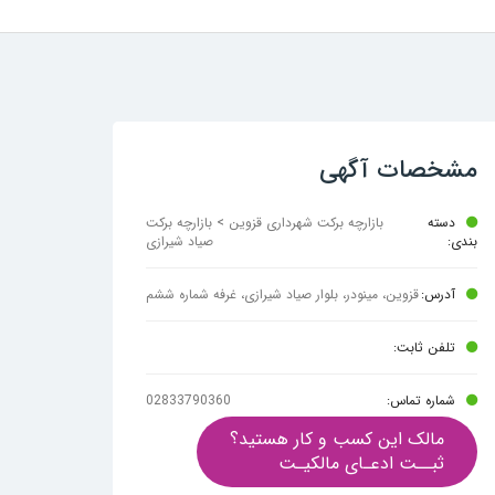
مشخصات آگهی
دسته
بازارچه برکت شهرداری قزوین > بازارچه برکت
بندی:
صیاد شیرازی
آدرس:
قزوین، مینودر، بلوار صیاد شیرازی، غرفه شماره ششم
تلفن ثابت:
شماره تماس:
02833790360
مالک این کسب و کار هستید؟
ثبــت ادعـای مالکیـت