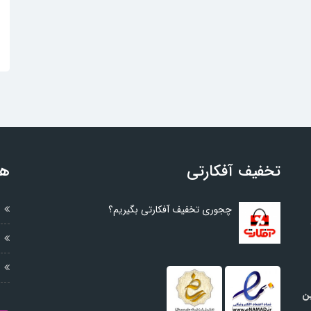
تخفیف آفکارتی
هم
چجوری تخفیف آفکارتی بگیریم؟
ین