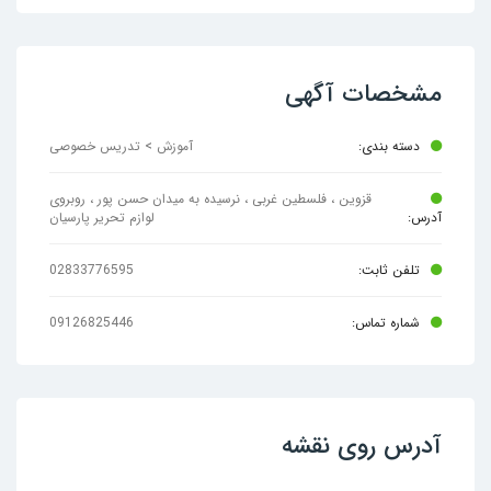
مشخصات آگهی
دسته بندی:
آموزش > تدریس خصوصی
قزوین ، فلسطین غربی ، نرسیده به میدان حسن پور ، روبروی
آدرس:
لوازم تحریر پارسیان
تلفن ثابت:
02833776595
شماره تماس:
09126825446
آدرس روی نقشه