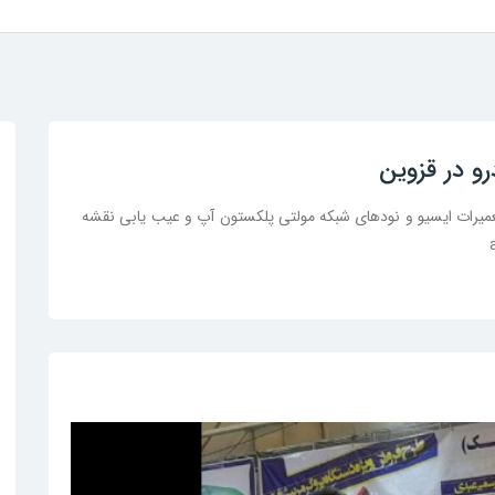
و در قزوین
یرات ایسیو و نودهای شبکه مولتی پلکستون آپ و عیب یابی نقشه