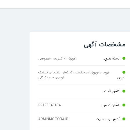
مشخصات آگهی
دسته بندی:
آموزش > تدریس خصوصی
قزوین، نوروزیان، حکمت ۵۲، نبش بلندیان، کلینیک
آدرس:
آرمین، سعیدتوکلی
تلفن ثابت:
شماره تماس:
09190848184
آدرس وب سایت:
ARMINMOTORA.IR