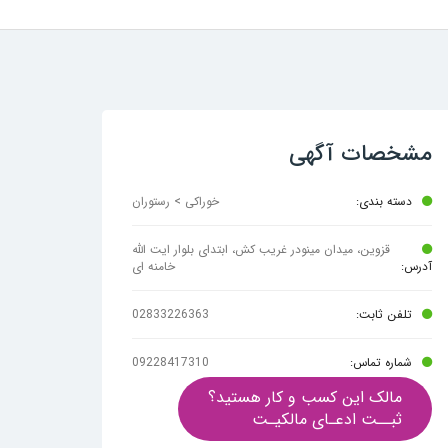
مشخصات آگهی
دسته بندی:
خوراکی > رستوران
قزوین، میدان مینودر غریب کش، ابتدای بلوار ایت الله
آدرس:
خامنه ای
تلفن ثابت:
02833226363
شماره تماس:
09228417310
مالک این کسب و کار هستید؟
ثبــت ادعـای مالکیـت