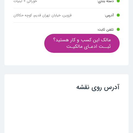
دسته بندی:
خوراکی > لبنیات
آدرس:
قزوین، خیابان تهران قدیم، کوچه حکاکان
تلفن ثابت:
مالک این کسب و کار هستید؟
ثبــت ادعـای مالکیـت
آدرس روی نقشه