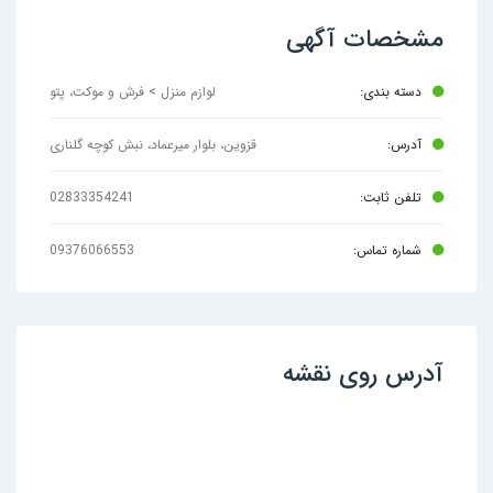
مشخصات آگهی
دسته بندی:
لوازم منزل > فرش و موکت، پتو
آدرس:
قزوین، بلوار میرعماد، نبش کوچه گلناری
تلفن ثابت:
02833354241
شماره تماس:
09376066553
آدرس روی نقشه