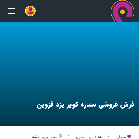
oggle
gation
فرش فروشی ستاره کویر یزد قزوین
معرفی
گالری تصاویر
محل روی نقشه