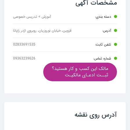
مشخصات آگهی
دسته بندی:
آموزش > تدریس خصوصی
آدرس:
قزوین، خیابان نوروزیان، روبروی اژدر زاپاتا
تلفن ثابت:
02833691535
شماره تماس:
09363239626
مالک این کسب و کار هستید؟
ثبــت ادعـای مالکیـت
آدرس روی نقشه