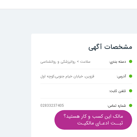
مشخصات آگهی
دسته بندی:
سلامت > روانپزشکی و روانشناسی
آدرس:
قزوین، خیابان خیام جنوبی،کوچه اول
تلفن ثابت:
شماره تماس:
02833237405
مالک این کسب و کار هستید؟
ثبــت ادعـای مالکیـت