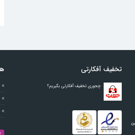
تخفیف آفکارتی
هم
چجوری تخفیف آفکارتی بگیریم؟
ین