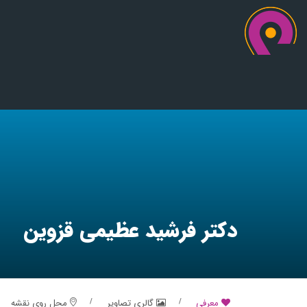
دکتر فرشید عظیمی قزوین
معرفی
گالری تصاویر
محل روی نقشه